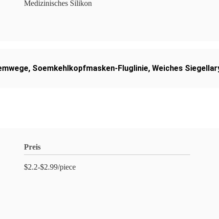
Medizinisches Silikon
temwege
,
Soemkehlkopfmasken-Fluglinie
,
Weiches Siegella
Preis
$2.2-$2.99/piece