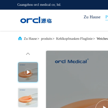
Guangzhou orcl medical co; ltd.
Zu Hause
P
Zu Hause
>
produits
>
Kehlkopfmasken-Fluglinie
>
Weiches