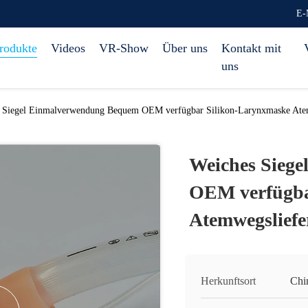
E-
rodukte
Videos
VR-Show
Über uns
Kontakt mit
uns
 Siegel Einmalverwendung Bequem OEM verfügbar Silikon-Larynxmaske Atem
Weiches Sieg
OEM verfügba
Atemwegsliefe
Herkunftsort
Chi