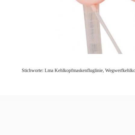
Stichworte:
Lma Kehlkopfmaskenfluglinie
,
Wegwerfkehlko