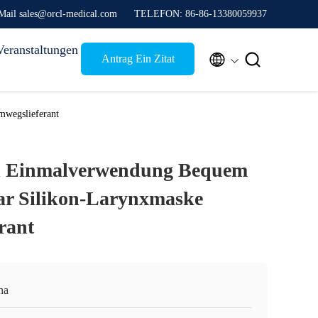
Mail sales@orcl-medical.com
TELEFON: 86-86-13380059937
Veranstaltungen


Antrag Ein Zitat
wegslieferant
el Einmalverwendung Bequem
r Silikon-Larynxmaske
rant
na