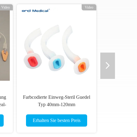
Video
Video
Maske für die
Verstärkte PVC Kehlkopfmaske
itung
LMA Atemwege für
Krankenhaus-Anästhesie
ten Preis
Erhalten Sie besten Preis