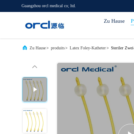
Guangzhou orcl medical co; ltd.
Zu Hause
P
Zu Hause
>
produits
>
Latex Foley-Katheter
>
Steriler Zwe