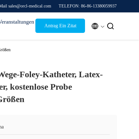
Mail sales@orcl-medical.com
TELEFON: 86-86-13380059937
Veranstaltungen


Antrag Ein Zitat
Größen
Wege-Foley-Katheter, Latex-
r, kostenlose Probe
Größen
na