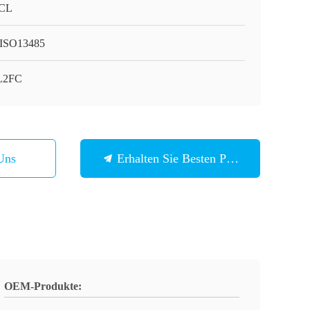
CL
ISO13485
L2FC
Uns
Erhalten Sie Besten Preis
OEM-Produkte: