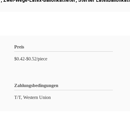
r
,
Zwei-Wege-Latex-Ballonkatheter
,
Steriler Latexballonkat
Preis
$0.42-$0.52/piece
Zahlungsbedingungen
T/T, Western Union