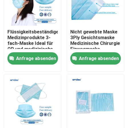
VR-Show
Flüssigkeitsbeständige
Nicht gewebte Maske
Über uns
Medizinprodukte 3-
3Ply Gesichtsmaske
fach-Maske Ideal für
Medizinische Chirurgie
OP und medizinische
Einwegmaske
Werksbesichtigung
Verfahren
Einwegmaske
Anfrage absenden
Anfrage absenden
Qualitätskontrolle
Kontakt mit uns
Neuigkeiten
Verstärkter Endotrachealtubus