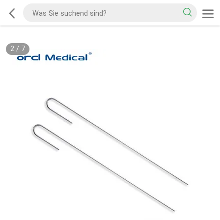
2
/
7