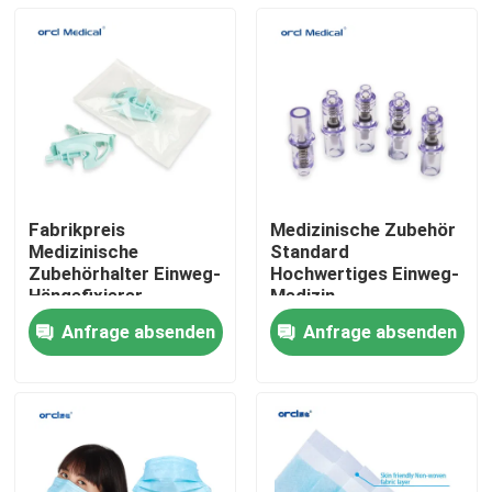
Fabrikpreis
Medizinische Zubehör
Medizinische
Standard
Zubehörhalter Einweg-
Hochwertiges Einweg-
Hängefixierer
Medizin-
Endotrachealtubenhalter
Rückschlagventil mit
Anfrage absenden
Anfrage absenden
7,0 7,2
Zu Hause
Produkte
Videos