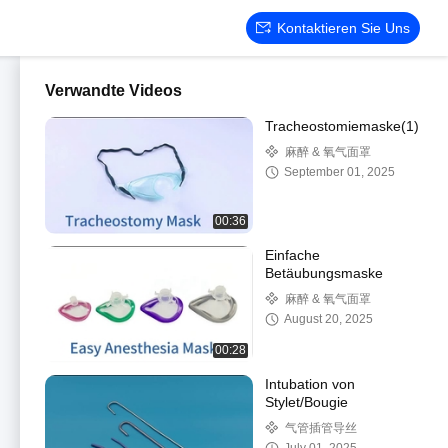
Kontaktieren Sie Uns
Verwandte Videos
Tracheostomiemaske(1)
麻醉 & 氧气面罩
September 01, 2025
00:36
Einfache
Betäubungsmaske
麻醉 & 氧气面罩
August 20, 2025
00:28
Intubation von
Stylet/Bougie
气管插管导丝