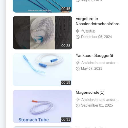
July 01, 2025
00:45
Vorgeformte
Nasalendotrachealröhre
气管插管
December 06, 2024
00:28
Yankauer-Sauggerät
Anziehrohr und andere
Leitungen
May 07, 2025
00:19
Magensonde(1)
Anziehrohr und andere
Leitungen
September 01, 2025
00:31