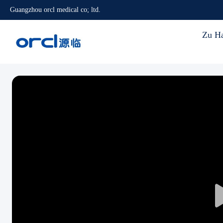
Guangzhou orcl medical co; ltd.
Zu H