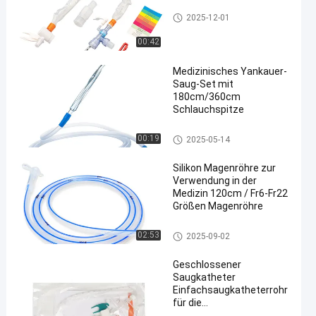
Absaugkatheterschlauch
2025-12-01
00:42
Medizinisches Yankauer-
Saug-Set mit
180cm/360cm
Schlauchspitze
en
Absaugkatheterschlauch
00:19
2025-05-14
Silikon Magenröhre zur
Verwendung in der
Medizin 120cm / Fr6-Fr22
Größen Magenröhre
PVC-Magensonde
02:53
2025-09-02
Geschlossener
Saugkatheter
Einfachsaugkatheterrohr
für die
Instrumentenklassifizierung