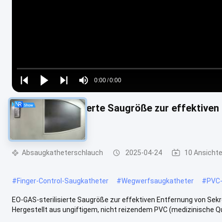
Loaded
:
0%
0:00
/
0:00
Play
Play
Play
Mute
Current
Duration
next
next
EO-GAS-sterilisierte Saugröße zur effektiven
Time
Umgebungen
Absaugkatheterschlauch
2025-04-24
10 Ansicht
#
Finger-Control-Saugkatheter
#
Wegwerfsaugkatheter
#
PVC-
EO-GAS-sterilisierte Saugröße zur effektiven Entfernung von Sek
Hergestellt aus ungiftigem, nicht reizendem PVC (medizinische Qual