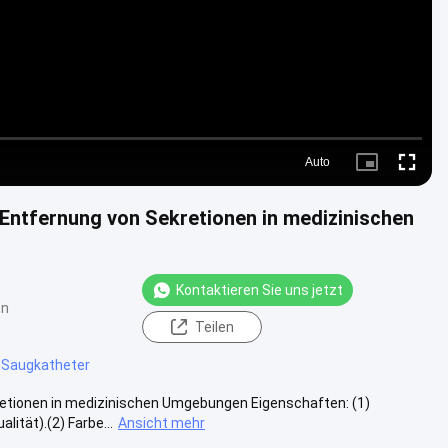
Auto
Picture-
Fullscre
in-
Picture
 Entfernung von Sekretionen in medizinischen
Kontaktieren Sie uns jetzt
en
Teilen
Saugkatheter
retionen in medizinischen Umgebungen Eigenschaften: (1)
ität).(2) Farbe...
Ansicht mehr