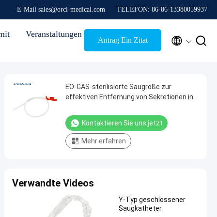
E-Mail sales@orcl-medical.com
TELEFON: 86-86-13380059937
mit
Veranstaltungen


Antrag Ein Zitat
EO-GAS-sterilisierte Saugröße zur
effektiven Entfernung von Sekretionen in
medizinischen Umgebungen
Kontaktieren Sie uns jetzt
Mehr erfahren
Verwandte Videos
Y-Typ geschlossener
Saugkatheter