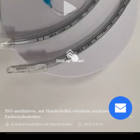
ISO-zertifizierte, mit Handschellen versehene medizinische
Endotrachealröhre
Endotrachealröhre mit Handschellen
2025-04-10