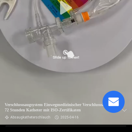
Verschlusssaugsystem Einwegmedizinischer Verschlusssaug 24
72 Stunden Katheter mit ISO-Zertifikaten
Absaugkatheterschlauch
2025-04-16